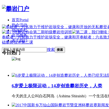
首页
Portal
协会活动
培训专栏
会员服务
奉献者：六名致力于维护岩场安全，健康和开
奉献者：六名致
关于我们
础攀爬技术第二课
搜索
搜索
今日热门
6岁爱上极限运动，14岁创造攀岩历史，人类
今天的主人公叫白石阿岛（Ashima Shiraishi）一